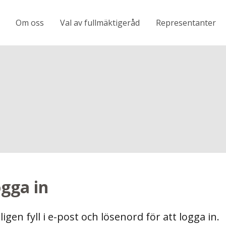
Om oss
Val av fullmäktigeråd
Representanter
gga in
ligen fyll i e-post och lösenord för att logga in.